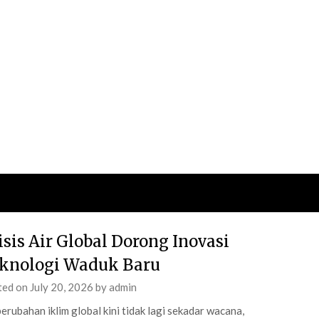
isis Air Global Dorong Inovasi
knologi Waduk Baru
ted on
July 20, 2026
by
admin
perubahan iklim global kini tidak lagi sekadar wacana,