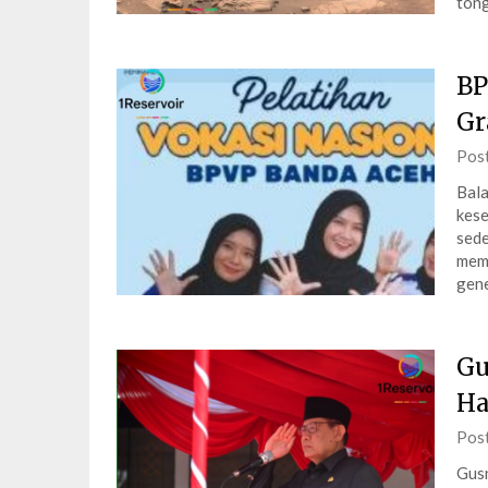
tong
BP
Gr
Pos
Bala
kese
sede
mema
gen
Gu
Ha
Pos
Gusn