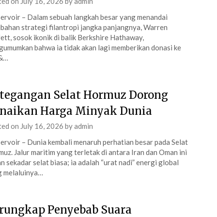
ted on
July 16, 2026
by
admin
ervoir – Dalam sebuah langkah besar yang menandai
bahan strategi filantropi jangka panjangnya, Warren
ett, sosok ikonik di balik Berkshire Hathaway,
umumkan bahwa ia tidak akan lagi memberikan donasi ke
 &…
tegangan Selat Hormuz Dorong
naikan Harga Minyak Dunia
ted on
July 16, 2026
by
admin
ervoir – Dunia kembali menaruh perhatian besar pada Selat
uz. Jalur maritim yang terletak di antara Iran dan Oman ini
n sekadar selat biasa; ia adalah “urat nadi” energi global
g melaluinya…
rungkap Penyebab Suara