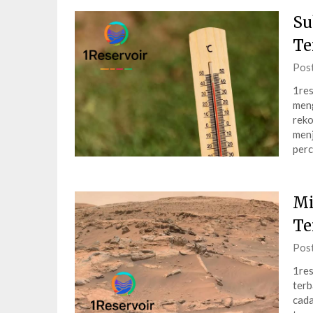
Su
Te
Pos
1res
meng
reko
menj
per
Mi
Te
Pos
1res
terb
cada