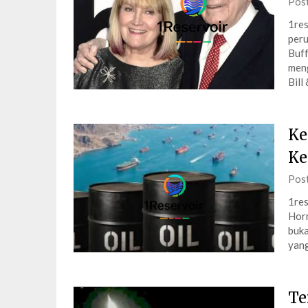
Pos
1res
peru
Buff
meng
Bill
Ke
Ke
Pos
1res
Horm
buka
yan
Te