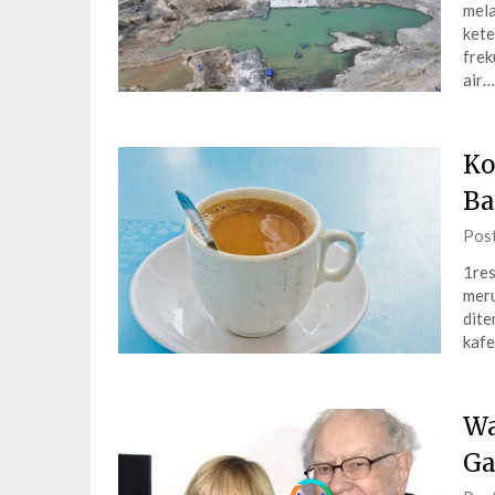
mela
kete
frek
air…
Ko
Ba
Pos
1res
meru
dite
kaf
Wa
Ga