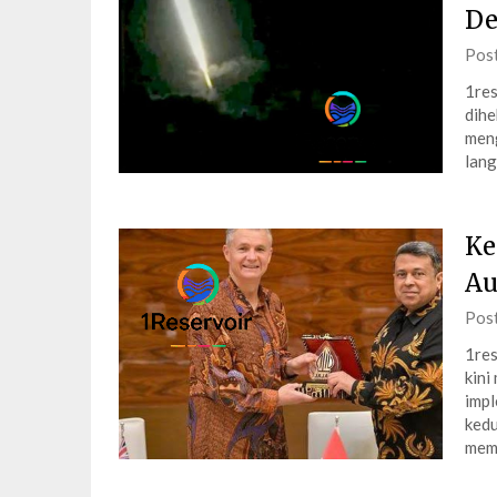
De
Pos
1res
dihe
meng
lang
Ke
Au
Pos
1res
kini
impl
kedu
memb