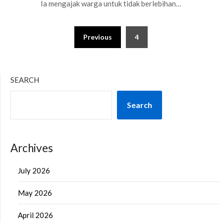
Ia mengajak warga untuk tidak berlebihan…
Posts
Previous
4
pagination
SEARCH
Search
Archives
July 2026
May 2026
April 2026