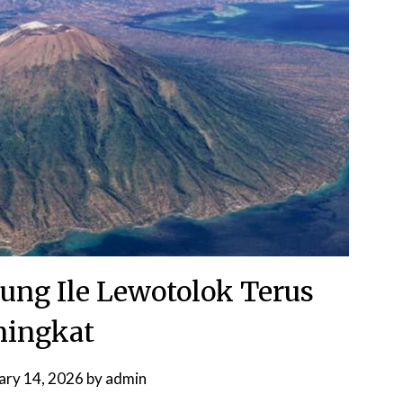
nung Ile Lewotolok Terus
ingkat
ary 14, 2026
by
admin