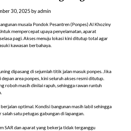
mber 30, 2025
by
admin
angunan musala Pondok Pesantren (Ponpes) Al Khoziny
t. Untuk mempercepat upaya penyelamatan, aparat
elasa pagi. Akses menuju lokasi kini ditutup total agar
masuki kawasan berbahaya.
ing dipasang di sejumlah titik jalan masuk ponpes. Jika
depan area ponpes, kini seluruh akses resmi ditutup.
ng roboh masih dinilai rapuh, sehingga rawan runtuh
.
a berjalan optimal. Kondisi bangunan masih labil sehingga
r salah satu petugas gabungan di lapangan.
r tim SAR dan aparat yang bekerja tidak terganggu