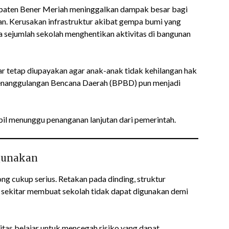
aten Bener Meriah meninggalkan dampak besar bagi
n. Kerusakan infrastruktur akibat gempa bumi yang
a sejumlah sekolah menghentikan aktivitas di bangunan
jar tetap diupayakan agar anak-anak tidak kehilangan hak
Penanggulangan Bencana Daerah (BPBD) pun menjadi
bil menunggu penanganan lanjutan dari pemerintah.
gunakan
g cukup serius. Retakan pada dinding, struktur
 sekitar membuat sekolah tidak dapat digunakan demi
tas belajar untuk mencegah risiko yang dapat