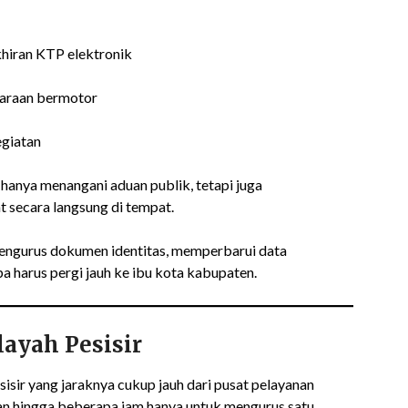
hiran KTP elektronik
araan bermotor
giatan
 hanya menangani aduan publik, tetapi juga
 secara langsung di tempat.
engurus dokumen identitas, memperbarui data
 harus pergi jauh ke ibu kota kabupaten.
ayah Pesisir
sir yang jaraknya cukup jauh dari pusat pelayanan
an hingga beberapa jam hanya untuk mengurus satu