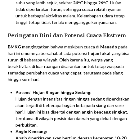
suhu yang lebih sejuk, sekitar
24°C
hingga
26°C
. Hujan
tidak diperkirakan turun, sehingga cuaca relatif nyaman
untuk berbagai aktivitas malam. Kelembapan udara tetap
tinggi, tetapi tidak terlalu mengganggu kenyamanan.
Peringatan Dini dan Potensi Cuaca Ekstrem
BMKG
mengingatkan bahwa meskipun cuaca di
Manado
pada
hari ini umumnya bersahabat, ada potensi
hujan lokal
yang bisa
turun di beberapa wilayah. Oleh karena itu, warga yang
beraktivitas di luar ruangan disarankan untuk tetap waspada
terhadap perubahan cuaca yang cepat, terutama pada siang
hingga sore hari.
Potensi Hujan Ringan hingga Sedang:
Hujan dengan intensitas ringan hingga sedang diperkirakan
akan terjadi di beberapa bagian kota pada siang dan sore
hari. Hujan ini bisa disertai dengan
angin kencang singkat
,
terutama di wilayah pesisir dan daerah yang dekat dengan
perbukitan.
Angin Kencang:
Angin diperkirakan akan bertiup dengan kecepatan
10-20