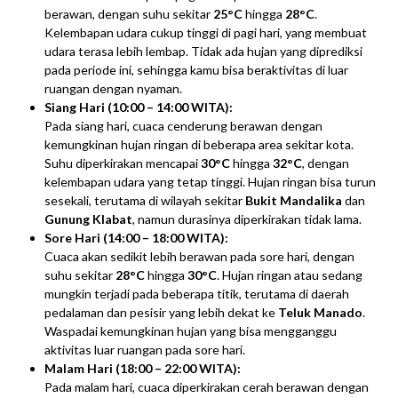
berawan, dengan suhu sekitar
25°C
hingga
28°C
.
Kelembapan udara cukup tinggi di pagi hari, yang membuat
udara terasa lebih lembap. Tidak ada hujan yang diprediksi
pada periode ini, sehingga kamu bisa beraktivitas di luar
ruangan dengan nyaman.
Siang Hari (10:00 – 14:00 WITA):
Pada siang hari, cuaca cenderung berawan dengan
kemungkinan hujan ringan di beberapa area sekitar kota.
Suhu diperkirakan mencapai
30°C
hingga
32°C
, dengan
kelembapan udara yang tetap tinggi. Hujan ringan bisa turun
sesekali, terutama di wilayah sekitar
Bukit Mandalika
dan
Gunung Klabat
, namun durasinya diperkirakan tidak lama.
Sore Hari (14:00 – 18:00 WITA):
Cuaca akan sedikit lebih berawan pada sore hari, dengan
suhu sekitar
28°C
hingga
30°C
. Hujan ringan atau sedang
mungkin terjadi pada beberapa titik, terutama di daerah
pedalaman dan pesisir yang lebih dekat ke
Teluk Manado
.
Waspadai kemungkinan hujan yang bisa mengganggu
aktivitas luar ruangan pada sore hari.
Malam Hari (18:00 – 22:00 WITA):
Pada malam hari, cuaca diperkirakan cerah berawan dengan